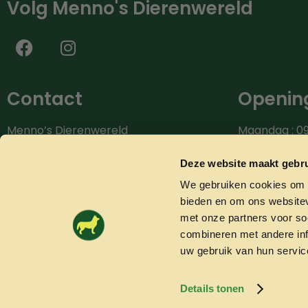
Volg Menno's Dierenwereld
Contact
Opening
Menno’s Dierenwereld
Maandag : 09
Burg.van der Zandestraat 9
Dinsdag : 09.
7051 CS Varsseveld
Woensdag: 09
Deze website maakt gebru
Donderdag: 0
We gebruiken cookies om c
Bel ons: 0315-842604
Vrijdag: 09.0
bieden en om ons websitev
info@mennosdierenwereld.nl
Zaterdag: 09.
met onze partners voor so
combineren met andere inf
uw gebruik van hun servic
Details tonen
© 2026 Mennosdierenwereld.nl
Algemene voorwaarden