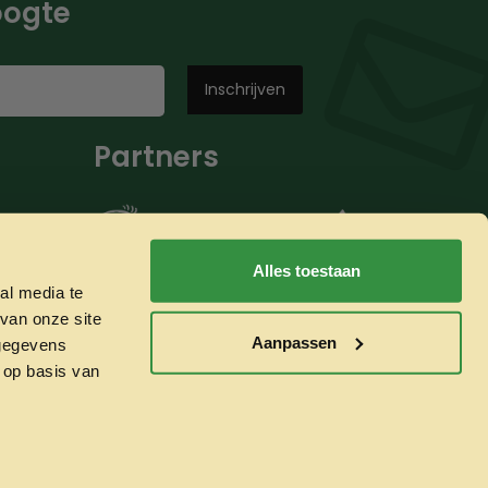
hoogte
Partners
Alles toestaan
al media te
van onze site
Aanpassen
 gegevens
 op basis van
Whatsapp ons!
Veilig betalen met