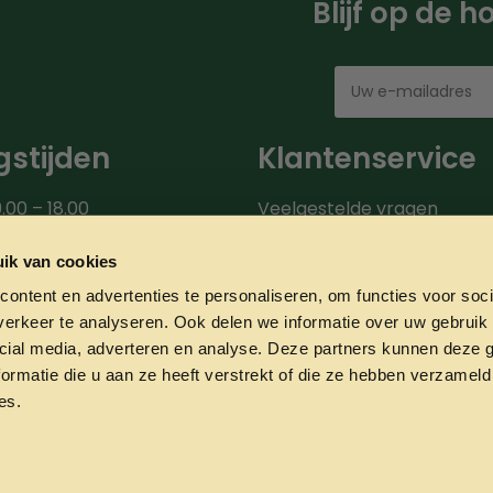
Blijf op de 
stijden
Klantenservice
.00 – 18.00
Veelgestelde vragen
00 – 18.00
Bezorgroute
.00 – 18.00
Verzendinformatie
ik van cookies
9.00 – 18.00
Over ons
ontent en advertenties te personaliseren, om functies voor soci
0 – 20.00
Onze partners
erkeer te analyseren. Ook delen we informatie over uw gebruik 
00 – 17.00
Contact
cial media, adverteren en analyse. Deze partners kunnen deze
ormatie die u aan ze heeft verstrekt of die ze hebben verzameld
es.
Privacyverklaring