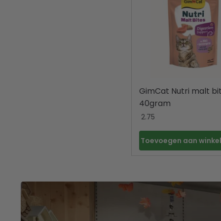
GimCat Nutri malt bi
40gram
2.75
Toevoegen aan wink