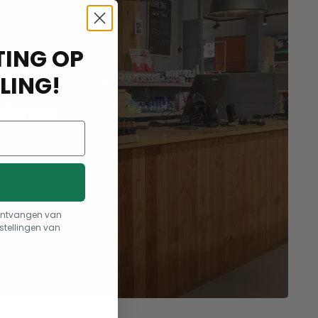
ING OP
aak
LING!
uimte
t ontvangen van
stellingen van