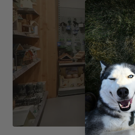
Ko
in V