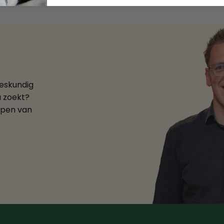
deskundig
u zoekt?
ppen van