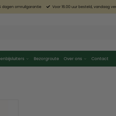
4 dagen omruilgarantie
Voor 16.00 uur besteld, vandaag v
enbijsluiters
Bezorgroute
Over ons
Contact