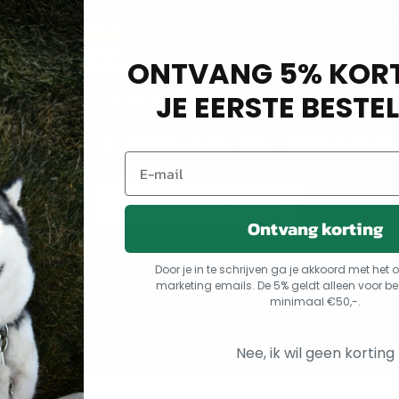
ONTVANG 5% KORT
m naar onze Dierenspeciaalz
JE EERSTE BESTEL
arsseveld met 350 m² winkelr
Kom naar de winkel
Ontvang korting
Door je in te schrijven ga je akkoord met he
marketing emails. De 5% geldt alleen voor be
minimaal €50,-.
Nee, ik wil geen korting