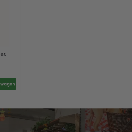
tes
elwagen