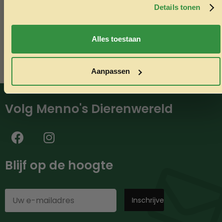
minimaal €50,-.
Details tonen
Nee, ik wil geen korting
Alles toestaan
Aanpassen
Volg Menno's Dierenwereld
Blijf op de hoogte