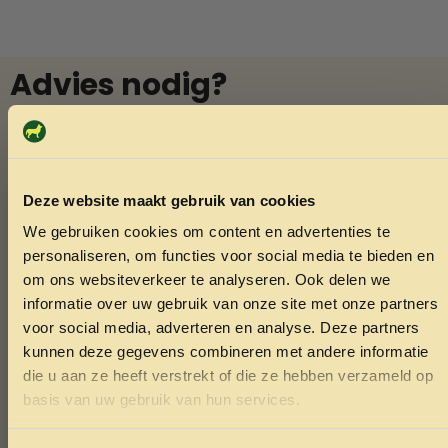
Advies nodig?
Vraag het Menno
In onze winkel in Varsseveld helpt Menno u graag met
deskundig advies over diervoeding en verzorging. Vindt u
Deze website maakt gebruik van cookies
niet wat u zoekt? Menno kan het vaak voor u bestellen.
We gebruiken cookies om content en advertenties te
Ook voor het knippen van nagels van konijnen of cavia’s
ONTVANG 5% KORTING OP
personaliseren, om functies voor social media te bieden en
bent u welkom.
JE EERSTE BESTELLING!
om ons websiteverkeer te analyseren. Ook delen we
informatie over uw gebruik van onze site met onze partners
voor social media, adverteren en analyse. Deze partners
Whatsapp
kunnen deze gegevens combineren met andere informatie
die u aan ze heeft verstrekt of die ze hebben verzameld op
Bel Menno
Ontvang korting
basis van uw gebruik van hun services.
Door je in te schrijven ga je akkoord met het ontvangen van
marketing emails. De 5% geldt alleen voor bestellingen van