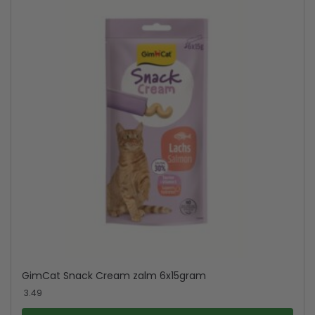
GimCat Snack Cream zalm 6x15gram
3.49