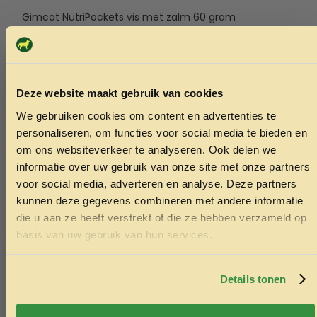
Gimcat NutriPockets vis met zalm 60 gram
1.89
Toevoegen aan winkelwagen
Deze website maakt gebruik van cookies
We gebruiken cookies om content en advertenties te
ONTVANG 5% KORTING OP
personaliseren, om functies voor social media te bieden en
JE EERSTE BESTELLING!
om ons websiteverkeer te analyseren. Ook delen we
informatie over uw gebruik van onze site met onze partners
voor social media, adverteren en analyse. Deze partners
kunnen deze gegevens combineren met andere informatie
Kom naar onze
die u aan ze heeft verstrekt of die ze hebben verzameld op
Ontvang korting
basis van uw gebruik van hun services.
Dierenspeciaalzaak
Door je in te schrijven ga je akkoord met het ontvangen van
marketing emails. De 5% geldt alleen voor bestellingen van
minimaal €50,-.
Details tonen
in Varsseveld met 350
Nee, ik wil geen korting