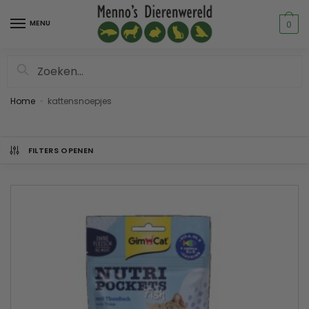
MENU
0
Zoeken
Home
kattensnoepjes
»
FILTERS OPENEN