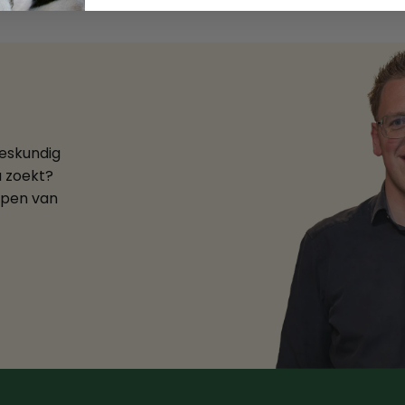
deskundig
u zoekt?
ppen van