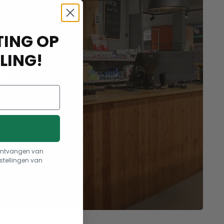
ING OP
aak
LING!
uimte
t ontvangen van
stellingen van