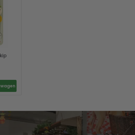
kip
elwagen