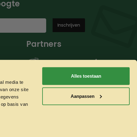
hoogte
Partners
Alles toestaan
al media te
van onze site
Aanpassen
 gegevens
 op basis van
Whatsapp ons!
Veilig betalen met