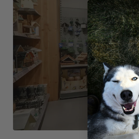
Ko
in V