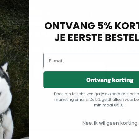
ONTVANG 5% KORT
m naar onze Dierenspeciaalz
JE EERSTE BESTEL
arsseveld met 350 m² winkelr
Kom naar de winkel
Ontvang korting
Door je in te schrijven ga je akkoord met he
marketing emails. De 5% geldt alleen voor be
minimaal €50,-.
Nee, ik wil geen korting