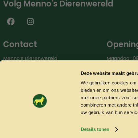
Volg Menno's Dierenwereld
Contact
Opening
Menno’s Dierenwereld
Maandag : 09
Burg.van der Zandestraat 9
Dinsdag : 09.
7051 CS Varsseveld
Woensdag: 09
Deze website maakt gebru
Donderdag: 0
We gebruiken cookies om c
Bel ons: 0315-842604
Vrijdag: 09.0
bieden en om ons websitev
info@mennosdierenwereld.nl
Zaterdag: 09.
met onze partners voor so
combineren met andere inf
uw gebruik van hun servic
Details tonen
© 2026 Mennosdierenwereld.nl
Algemene voorwaarden