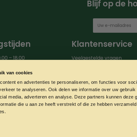
Blijf op de 
stijden
Klantenservice
.00 – 18.00
Veelgestelde vragen
00 – 18.00
Bezorgroute
.00 – 18.00
Verzendinformatie
ik van cookies
9.00 – 18.00
Over ons
ontent en advertenties te personaliseren, om functies voor soci
0 – 20.00
Onze partners
erkeer te analyseren. Ook delen we informatie over uw gebruik 
00 – 17.00
Contact
cial media, adverteren en analyse. Deze partners kunnen deze
ormatie die u aan ze heeft verstrekt of die ze hebben verzameld
es.
Privacyverklaring