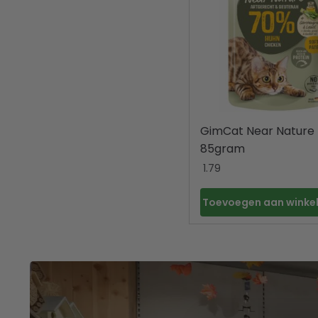
GimCat Near Nature 
85gram
1.79
Toevoegen aan wink