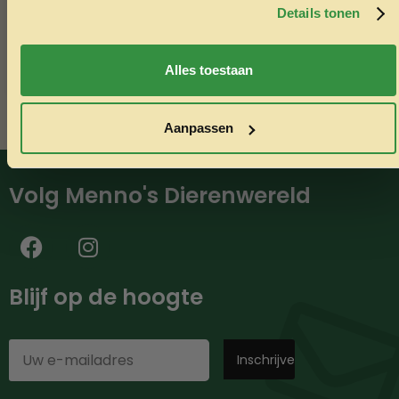
minimaal €50,-.
Details tonen
Nee, ik wil geen korting
Alles toestaan
Aanpassen
Volg Menno's Dierenwereld
Blijf op de hoogte