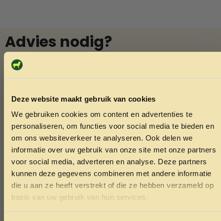
Advies nodig?
Vraag het Menno
In onze winkel in Varsseveld helpt Menno u graag met
deskundig advies over diervoeding en verzorging. Vindt u
Deze website maakt gebruik van cookies
niet wat u zoekt? Menno kan het vaak voor u bestellen.
We gebruiken cookies om content en advertenties te
Ook voor het knippen van nagels van konijnen of cavia’s
ONTVANG 5% KORTING OP
personaliseren, om functies voor social media te bieden en
bent u welkom.
JE EERSTE BESTELLING!
om ons websiteverkeer te analyseren. Ook delen we
informatie over uw gebruik van onze site met onze partners
voor social media, adverteren en analyse. Deze partners
Whatsapp
kunnen deze gegevens combineren met andere informatie
die u aan ze heeft verstrekt of die ze hebben verzameld op
Bel Menno
Ontvang korting
basis van uw gebruik van hun services.
Door je in te schrijven ga je akkoord met het ontvangen van
marketing emails. De 5% geldt alleen voor bestellingen van