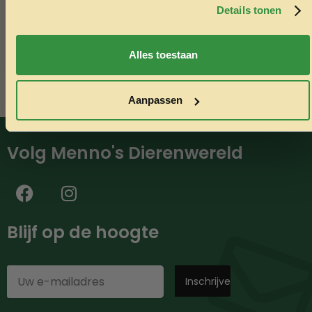
minimaal €50,-.
Details tonen
Nee, ik wil geen korting
Alles toestaan
Aanpassen
Volg Menno's Dierenwereld
Blijf op de hoogte