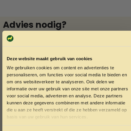
Advies nodig?
Vraag het Menno
In onze winkel in Varsseveld helpt Menno u graag met
deskundig advies over diervoeding en verzorging. Vindt u
Deze website maakt gebruik van cookies
niet wat u zoekt? Menno kan het vaak voor u bestellen.
We gebruiken cookies om content en advertenties te
Ook voor het knippen van nagels van konijnen of cavia’s
ONTVANG 5% KORTING OP
personaliseren, om functies voor social media te bieden en
bent u welkom.
JE EERSTE BESTELLING!
om ons websiteverkeer te analyseren. Ook delen we
informatie over uw gebruik van onze site met onze partners
voor social media, adverteren en analyse. Deze partners
Whatsapp
kunnen deze gegevens combineren met andere informatie
die u aan ze heeft verstrekt of die ze hebben verzameld op
Bel Menno
Ontvang korting
basis van uw gebruik van hun services.
Door je in te schrijven ga je akkoord met het ontvangen van
marketing emails. De 5% geldt alleen voor bestellingen van