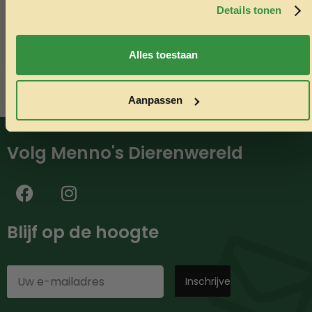
minimaal €50,-.
Details tonen
Nee, ik wil geen korting
Alles toestaan
Aanpassen
Volg Menno's Dierenwereld
Blijf op de hoogte