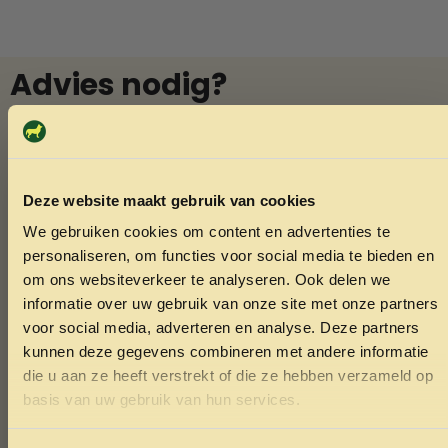
Advies nodig?
Vraag het Menno
In onze winkel in Varsseveld helpt Menno u graag met
deskundig advies over diervoeding en verzorging. Vindt u
Deze website maakt gebruik van cookies
niet wat u zoekt? Menno kan het vaak voor u bestellen.
We gebruiken cookies om content en advertenties te
Ook voor het knippen van nagels van konijnen of cavia’s
ONTVANG 5% KORTING OP
personaliseren, om functies voor social media te bieden en
bent u welkom.
JE EERSTE BESTELLING!
om ons websiteverkeer te analyseren. Ook delen we
informatie over uw gebruik van onze site met onze partners
voor social media, adverteren en analyse. Deze partners
Whatsapp
kunnen deze gegevens combineren met andere informatie
die u aan ze heeft verstrekt of die ze hebben verzameld op
Bel Menno
Ontvang korting
basis van uw gebruik van hun services.
Door je in te schrijven ga je akkoord met het ontvangen van
marketing emails. De 5% geldt alleen voor bestellingen van