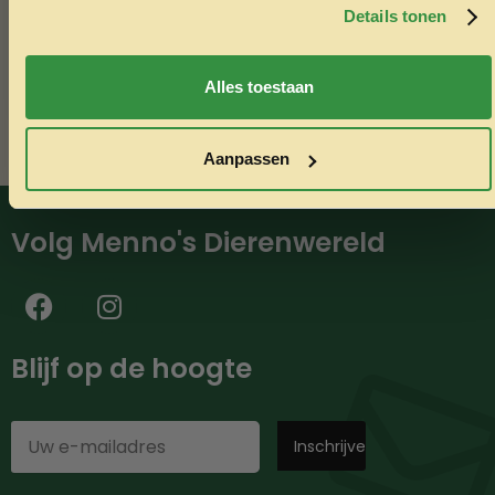
minimaal €50,-.
Details tonen
Nee, ik wil geen korting
Alles toestaan
Aanpassen
Volg Menno's Dierenwereld
Blijf op de hoogte