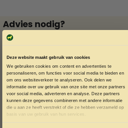
Advies nodig?
Vraag het Menno
In onze winkel in Varsseveld helpt Menno u graag met
deskundig advies over diervoeding en verzorging. Vindt u
Deze website maakt gebruik van cookies
niet wat u zoekt? Menno kan het vaak voor u bestellen.
We gebruiken cookies om content en advertenties te
Ook voor het knippen van nagels van konijnen of cavia’s
ONTVANG 5% KORTING OP
personaliseren, om functies voor social media te bieden en
bent u welkom.
JE EERSTE BESTELLING!
om ons websiteverkeer te analyseren. Ook delen we
informatie over uw gebruik van onze site met onze partners
voor social media, adverteren en analyse. Deze partners
Whatsapp
kunnen deze gegevens combineren met andere informatie
die u aan ze heeft verstrekt of die ze hebben verzameld op
Bel Menno
Ontvang korting
basis van uw gebruik van hun services.
Door je in te schrijven ga je akkoord met het ontvangen van
marketing emails. De 5% geldt alleen voor bestellingen van