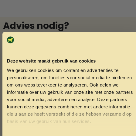
Advies nodig?
Vraag het Menno
In onze winkel in Varsseveld helpt Menno u graag met
deskundig advies over diervoeding en verzorging. Vindt u
Deze website maakt gebruik van cookies
niet wat u zoekt? Menno kan het vaak voor u bestellen.
We gebruiken cookies om content en advertenties te
Ook voor het knippen van nagels van konijnen of cavia’s
ONTVANG 5% KORTING OP
personaliseren, om functies voor social media te bieden en
bent u welkom.
JE EERSTE BESTELLING!
om ons websiteverkeer te analyseren. Ook delen we
informatie over uw gebruik van onze site met onze partners
voor social media, adverteren en analyse. Deze partners
Whatsapp
kunnen deze gegevens combineren met andere informatie
die u aan ze heeft verstrekt of die ze hebben verzameld op
Bel Menno
Ontvang korting
basis van uw gebruik van hun services.
Door je in te schrijven ga je akkoord met het ontvangen van
marketing emails. De 5% geldt alleen voor bestellingen van