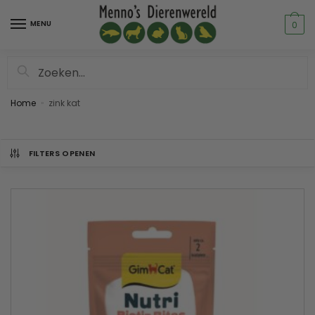
MENU
0
Zoeken
Home
zink kat
»
FILTERS OPENEN