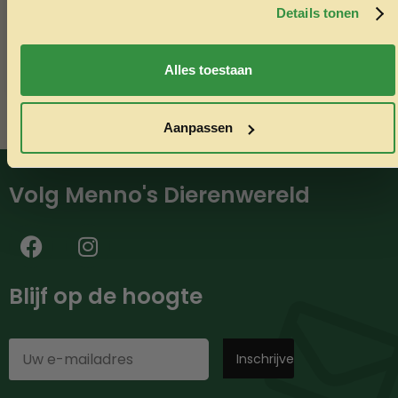
minimaal €50,-.
Details tonen
Nee, ik wil geen korting
Alles toestaan
Aanpassen
Volg Menno's Dierenwereld
Blijf op de hoogte