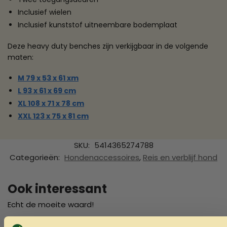
Inclusief wielen
Inclusief kunststof uitneembare bodemplaat
Deze heavy duty benches zijn verkijgbaar in de volgende
maten:
M 79 x 53 x 61 xm
L 93 x 61 x 69 cm
XL 108 x 71 x 78 cm
XXL 123 x 75 x 81 cm
SKU:
5414365274788
Categorieën:
Hondenaccessoires
,
Reis en verblijf hond
Ook interessant
Echt de moeite waard!