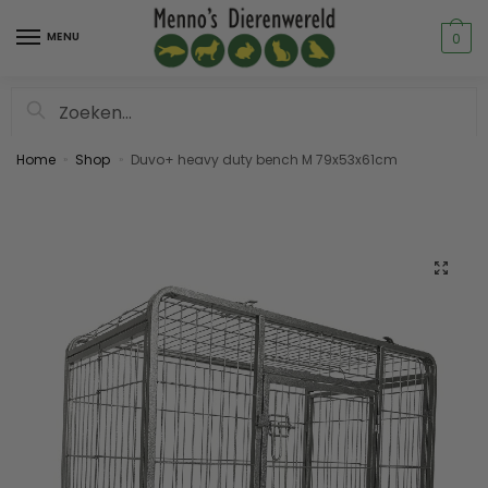
MENU
0
Zoeken
Home
Shop
Duvo+ heavy duty bench M 79x53x61cm
»
»