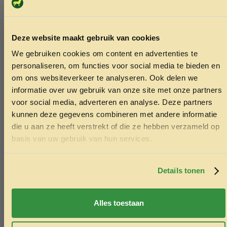
Deze website maakt gebruik van cookies
We gebruiken cookies om content en advertenties te
ONTVANG 5% KORTING OP
personaliseren, om functies voor social media te bieden en
JE EERSTE BESTELLING!
om ons websiteverkeer te analyseren. Ook delen we
informatie over uw gebruik van onze site met onze partners
voor social media, adverteren en analyse. Deze partners
kunnen deze gegevens combineren met andere informatie
die u aan ze heeft verstrekt of die ze hebben verzameld op
Ontvang korting
basis van uw gebruik van hun services.
Door je in te schrijven ga je akkoord met het ontvangen van
marketing emails. De 5% geldt alleen voor bestellingen van
minimaal €50,-.
Details tonen
Nee, ik wil geen korting
Puppy knuffel heartbeat 35x20x14cm
Premium hal
Alles toestaan
60 cm 30
27.95
11.99