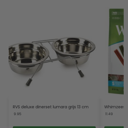
RVS deluxe dinerset lumara grijs 13 cm
Whimzees st
9.95
11.49