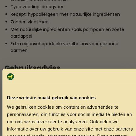
Type voeding: droogvoer
Recept: hypoallergeen met natuurlijke ingrediënten
Zonder: vleesmeel
Met natuurlijke ingrediënten zoals pompoen en zoete
aardappel
Extra eigenschap: ideale vezelbalans voor gezonde
darmen
Gebruiksadvies
Geef Edgard&Cooper hond adult lam M als complete
voeding voor volwassen honden. Stem de dagelijkse
hoeveelheid af op het gewicht, de activiteit en de conditie
Deze website maakt gebruik van cookies
van je hond. Stap je over op deze brok, bouw dat dan rustig
We gebruiken cookies om content en advertenties te
op in een paar dagen. Zorg daarnaast altijd voor voldoende
ONTVANG 5% KORTING OP
personaliseren, om functies voor social media te bieden en
vers drinkwater.
JE EERSTE BESTELLING!
om ons websiteverkeer te analyseren. Ook delen we
informatie over uw gebruik van onze site met onze partners
Verzending & Afhalen