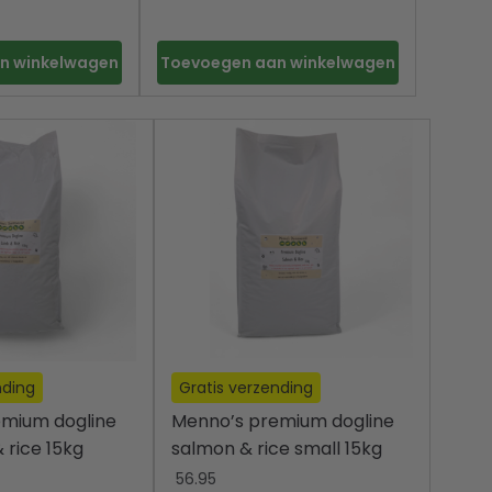
n winkelwagen
Toevoegen aan winkelwagen
nding
Gratis verzending
emium dogline
Menno’s premium dogline
 rice 15kg
salmon & rice small 15kg
56.95