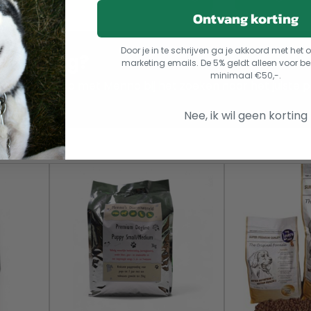
Ontvang korting
Door je in te schrijven ga je akkoord met he
lp nodig?
marketing emails. De 5% geldt alleen voor be
minimaal €50,-.
m contact op met Menno bij het zoeken naar het juiste p
dier!
Nee, ik wil geen korting