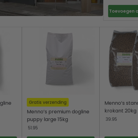
Toevoegen 
Gratis verzending
gline
Menno’s stan
krokant 20kg
Menno’s premium dogline
puppy large 15kg
39.95
51.95