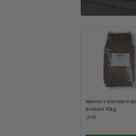
Menno’s standard do
krokant 10kg
21.95