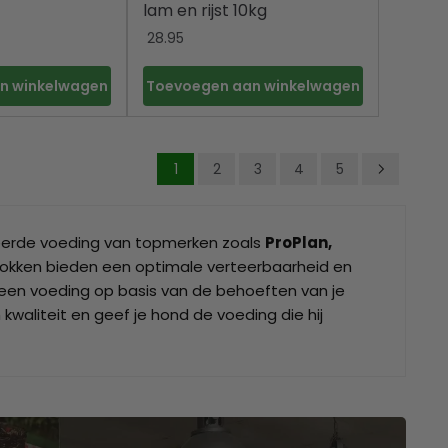
lam en rijst 10kg
28.95
n winkelwagen
Toevoegen aan winkelwagen
1
2
3
4
5
eerde voeding van topmerken zoals
ProPlan,
brokken bieden een optimale verteerbaarheid en
f een voeding op basis van de behoeften van je
kwaliteit en geef je hond de voeding die hij