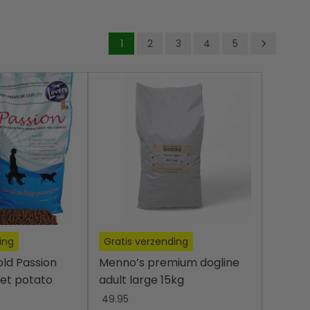
1
2
3
4
5
ing
Gratis verzending
ld Passion
Menno’s premium dogline
et potato
adult large 15kg
49.95