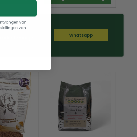
t ontvangen van
stellingen van
Whatsapp
roduct voor je