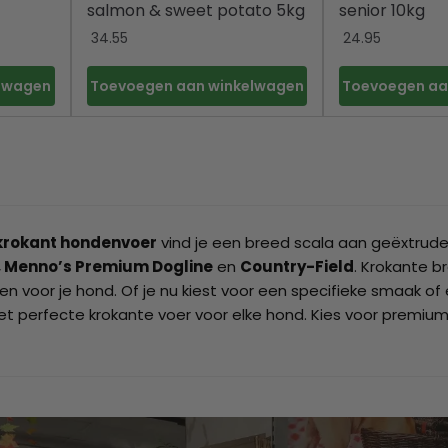
salmon & sweet potato 5kg
senior 10kg
34.55
24.95
elwagen
Toevoegen aan winkelwagen
Toevoegen aa
krokant hondenvoer
vind je een breed scala aan geëxtrud
, Menno’s Premium Dogline
en
Country-Field
. Krokante 
en voor je hond. Of je nu kiest voor een specifieke smaak o
et perfecte krokante voer voor elke hond. Kies voor premium 