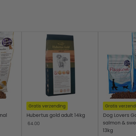
Gratis verzending
Gratis verzend
nal
Hubertus gold adult 14kg
Dog Lovers Go
salmon & swe
64.00
13kg