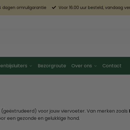
4 dagen omruilgarantie
Voor 16.00 uur besteld, vandaag v
enbijsluiters
Bezorgroute
Over ons
Contact
(geëxtrudeerd) voor jouw viervoeter. Van merken zoals
oor een gezonde en gelukkige hond.