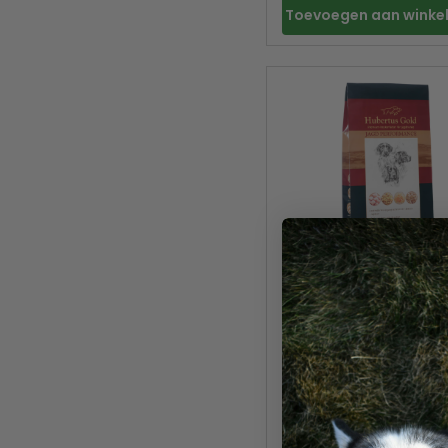
Toevoegen aan wink
Gratis verzending
Hubertus Gold Jacht
Performance 14 kg
77.00
Toevoegen aan wink