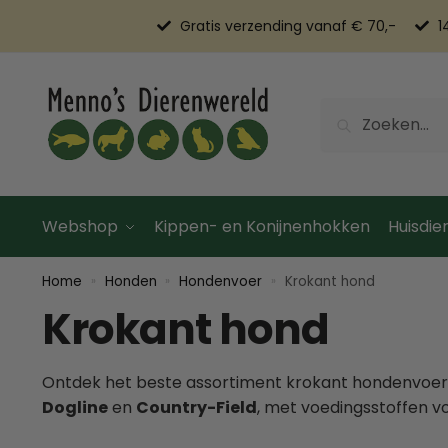
Gratis verzending vanaf € 70,-
1
Zoeken
Webshop
Kippen- en Konijnenhokken
Huisdier
Home
Honden
Hondenvoer
Krokant hond
»
»
»
Krokant hond
Ontdek het beste assortiment krokant hondenvoer 
Dogline
en
Country-Field
, met voedingsstoffen v