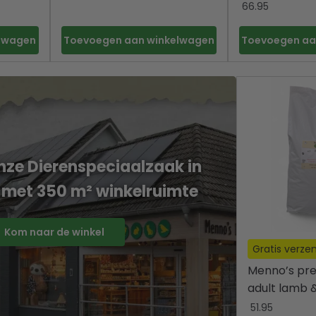
66.95
elwagen
Toevoegen aan winkelwagen
Toevoegen aa
ze Dierenspeciaalzaak in
 met 350 m² winkelruimte
Kom naar de winkel
Gratis verze
Menno’s pr
adult lamb &
51.95