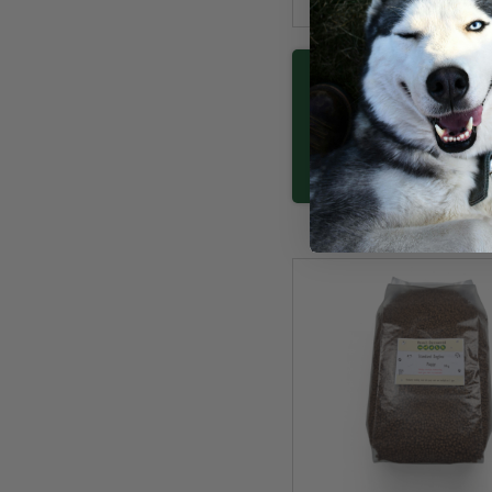
Hu
Nee
huis