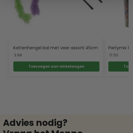
Kattenhengel bal met veer assorti 45cm
Partymix 1,
3.99
17.50
Toevoegen aan winkelwagen
Toev
Advies nodig?