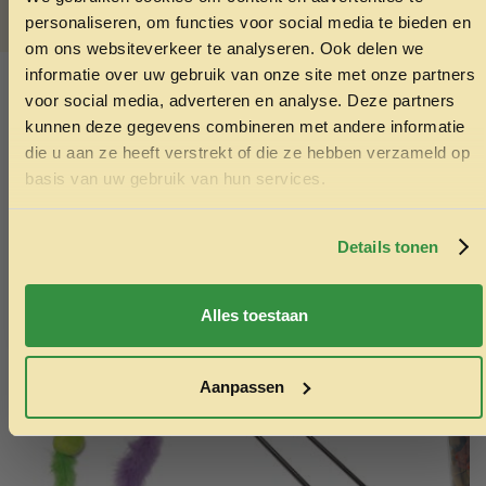
ruwe celstof: 0,2%
ONTVANG 5% KORTING OP
personaliseren, om functies voor social media te bieden en
JE EERSTE BESTELLING!
om ons websiteverkeer te analyseren. Ook delen we
SKU:
7613287045041
informatie over uw gebruik van onze site met onze partners
Categorieën:
Blikvoer kat
,
Kattenvoer
voor social media, adverteren en analyse. Deze partners
kunnen deze gegevens combineren met andere informatie
Ook interessant
die u aan ze heeft verstrekt of die ze hebben verzameld op
Ontvang korting
basis van uw gebruik van hun services.
Echt de moeite waard!
Door je in te schrijven ga je akkoord met het ontvangen van
marketing emails. De 5% geldt alleen voor bestellingen van
minimaal €50,-.
Details tonen
Nee, ik wil geen korting
Alles toestaan
Aanpassen