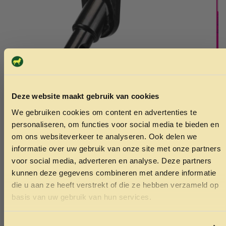
Deze website maakt gebruik van cookies
Fietskar verbindingsstuk
Vitakraft ca
6 stuks
We gebruiken cookies om content en advertenties te
9.95
ONTVANG 5% KORTING OP
personaliseren, om functies voor social media te bieden en
3.55
JE EERSTE BESTELLING!
om ons websiteverkeer te analyseren. Ook delen we
Toevoegen aan winkelwagen
Toev
informatie over uw gebruik van onze site met onze partners
voor social media, adverteren en analyse. Deze partners
kunnen deze gegevens combineren met andere informatie
die u aan ze heeft verstrekt of die ze hebben verzameld op
Ontvang korting
basis van uw gebruik van hun services.
Door je in te schrijven ga je akkoord met het ontvangen van
marketing emails. De 5% geldt alleen voor bestellingen van