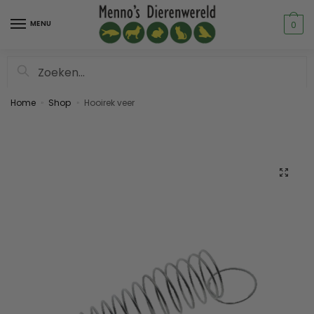
MENU
0
Zoeken
Home
Shop
Hooirek veer
»
»