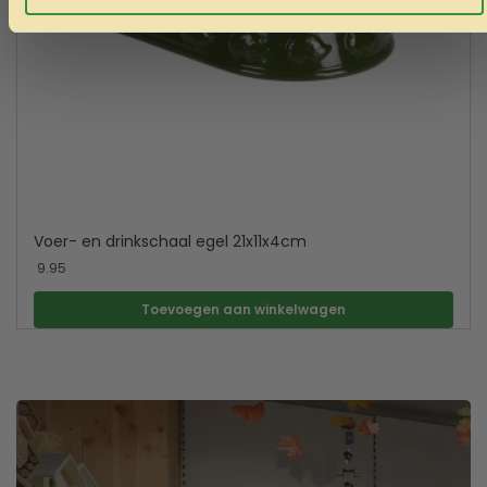
Voer- en drinkschaal egel 21x11x4cm
9.95
Toevoegen aan winkelwagen