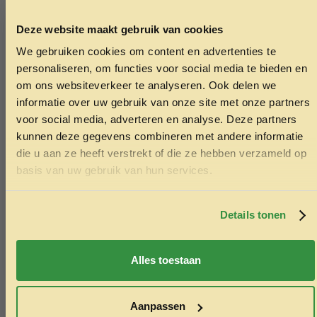
Deze website maakt gebruik van cookies
We gebruiken cookies om content en advertenties te
ONTVANG 5% KORTING OP
personaliseren, om functies voor social media te bieden en
JE EERSTE BESTELLING!
om ons websiteverkeer te analyseren. Ook delen we
Eekhoorn voederplaats 29 x 24,5 x 14cm
informatie over uw gebruik van onze site met onze partners
14.95
voor social media, adverteren en analyse. Deze partners
kunnen deze gegevens combineren met andere informatie
Toevoegen aan winkelwagen
die u aan ze heeft verstrekt of die ze hebben verzameld op
Ontvang korting
basis van uw gebruik van hun services.
Door je in te schrijven ga je akkoord met het ontvangen van
marketing emails. De 5% geldt alleen voor bestellingen van
minimaal €50,-.
Details tonen
Nee, ik wil geen korting
Alles toestaan
Aanpassen