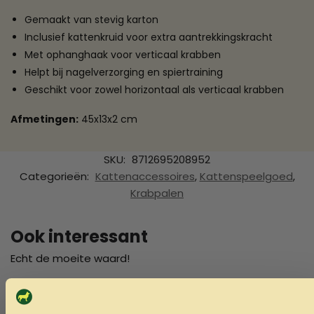
Gemaakt van stevig karton
Inclusief kattenkruid voor extra aantrekkingskracht
Met ophanghaak voor verticaal krabben
Helpt bij nagelverzorging en spiertraining
Geschikt voor zowel horizontaal als verticaal krabben
Afmetingen:
45x13x2 cm
SKU:
8712695208952
Categorieën:
Kattenaccessoires
,
Kattenspeelgoed
,
Krabpalen
Ook interessant
Echt de moeite waard!