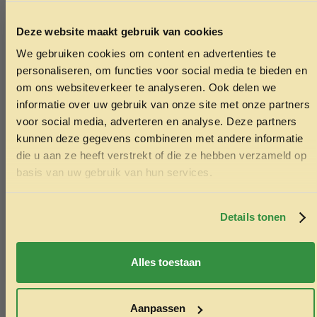
Deze website maakt gebruik van cookies
We gebruiken cookies om content en advertenties te
ONTVANG 5% KORTING OP
personaliseren, om functies voor social media te bieden en
JE EERSTE BESTELLING!
om ons websiteverkeer te analyseren. Ook delen we
informatie over uw gebruik van onze site met onze partners
voor social media, adverteren en analyse. Deze partners
kunnen deze gegevens combineren met andere informatie
die u aan ze heeft verstrekt of die ze hebben verzameld op
Ontvang korting
basis van uw gebruik van hun services.
Door je in te schrijven ga je akkoord met het ontvangen van
marketing emails. De 5% geldt alleen voor bestellingen van
minimaal €50,-.
Details tonen
Nee, ik wil geen korting
Nkb zaadbakje wit
Plastic ho
Alles toestaan
1.30
4.99
Toevoegen aan winkelwagen
Toev
Aanpassen