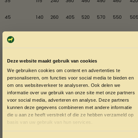
35
115
240
360
460
490
460
420
45
140
260
405
520
570
550
50
60
145
275
435
580
680
845
630
80
155
265
480
605
790
1050
780
Deze website maakt gebruik van cookies
We gebruiken cookies om content en advertenties te
Analytische bestanddelen:
ONTVANG 5% KORTING OP
personaliseren, om functies voor social media te bieden en
JE EERSTE BESTELLING!
om ons websiteverkeer te analyseren. Ook delen we
Ruw eiwit:
27,0%
informatie over uw gebruik van onze site met onze partners
Ruw vet:
16,0%
voor social media, adverteren en analyse. Deze partners
Ruwe celstof:
2,7%
kunnen deze gegevens combineren met andere informatie
Ruwe as:
5,8%
die u aan ze heeft verstrekt of die ze hebben verzameld op
Calcium:
1,3%
Ontvang korting
basis van uw gebruik van hun services.
Fosfor:
1,0%
Door je in te schrijven ga je akkoord met het ontvangen van
Energiewaarde:
3775 kcal/kg ME
marketing emails. De 5% geldt alleen voor bestellingen van