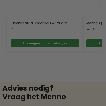
Chicken Stuff snackbal 15x15x15cm
Menno’s pre
7.99
47.95
Toevoegen aan winkelwagen
Toev
Advies nodig?
Vraag het Menno