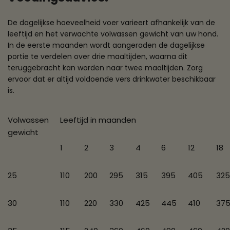
De dagelijkse hoeveelheid voer varieert afhankelijk van de
leeftijd en het verwachte volwassen gewicht van uw hond.
In de eerste maanden wordt aangeraden de dagelijkse
portie te verdelen over drie maaltijden, waarna dit
teruggebracht kan worden naar twee maaltijden. Zorg
ervoor dat er altijd voldoende vers drinkwater beschikbaar
is.
Volwassen
Leeftijd in maanden
gewicht
1
2
3
4
6
12
18
25
110
200
295
315
395
405
325
30
110
220
330
425
445
410
37