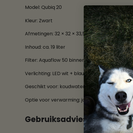
Model: Qubiq 20
Kleur: Zwart
Afmetingen: 32 × 32 × 33,5 cm
Inhoud: ca. 19 liter
Filter: Aquaflow 50 binnenfilter
Verlichting: LED wit + blauw
Geschikt voor: koudwater- en tropische visse
Optie voor verwarming: ja (niet inbegrepen)
Gebruiksadvies