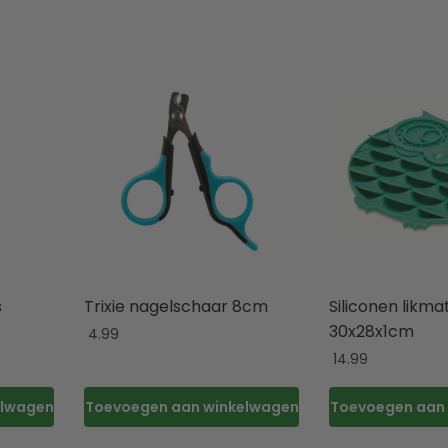
s
Trixie nagelschaar 8cm
Siliconen likma
30x28x1cm
4.99
14.99
elwagen
Toevoegen aan winkelwagen
Toevoegen aan