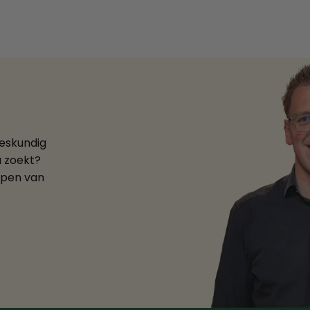
deskundig
u zoekt?
ppen van