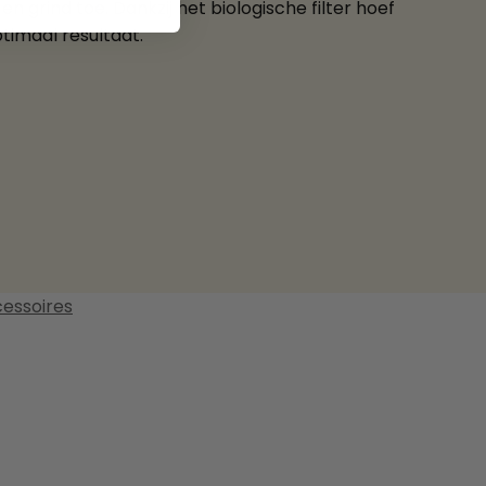
grind toe. Dankzij het biologische filter hoef
timaal resultaat.
essoires