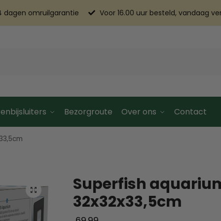
4 dagen omruilgarantie
Voor 16.00 uur besteld, vandaag v
enbijsluiters
Bezorgroute
Over ons
Contact
x33,5cm
Superfish aquariu
32x32x33,5cm
69.99