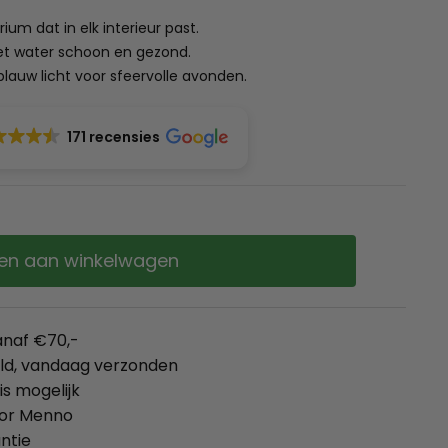
rium dat in elk interieur past.
het water schoon en gezond.
lauw licht voor sfeervolle avonden.
171 recensies
en aan winkelwagen
anaf €70,-
eld, vandaag verzonden
is mogelijk
oor Menno
ntie