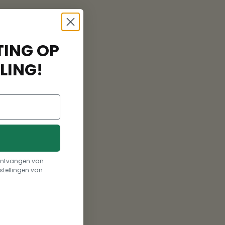
ING OP
LING!
t ontvangen van
stellingen van