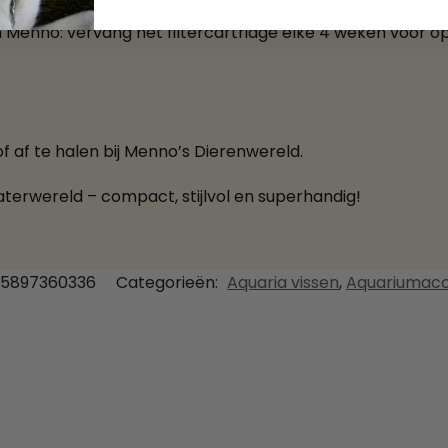
ergrond, vul met schoon water en voeg aquariumplanten en 
n Menno: vervang het filtercartridge elke 4 weken voor op
of af te halen bij Menno’s Dierenwereld.
terwereld – compact, stijlvol en superhandig!
15897360336
Categorieën:
Aquaria vissen
,
Aquariumacc