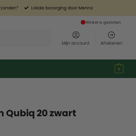
erzonden*
Lokale bezorging door Menno
Winkel is gesloten
Mijn account
Afrekenen
0
m Qubiq 20 zwart