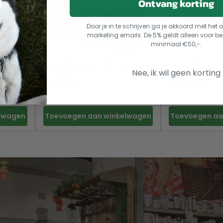
Ontvang korting
Door je in te schrijven ga je akkoord met he
marketing emails. De 5% geldt alleen voor be
minimaal €50,-.
 wit
Superfish start 50 tropical
Superfish star
Nee, ik wil geen korting
kit zwart
kit zwart
85.00
110.00
elwagen
Toevoegen aan winkelwagen
Toevoegen aa