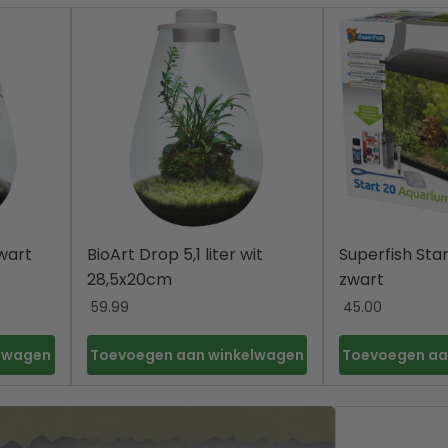
zwart
BioArt Drop 5,1 liter wit
Superfish Sta
28,5x20cm
zwart
59.99
45.00
elwagen
Toevoegen aan winkelwagen
Toevoegen aa