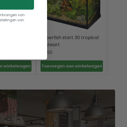
t ontvangen van
stellingen van
t 70 tropical
Superfish start 30 tropical
kit zwart
65.00
n winkelwagen
Toevoegen aan winkelwagen