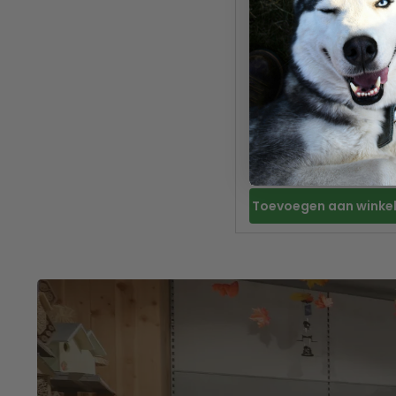
BioArt Cylinder 4 liter
28,5x15cm
59.99
Toevoegen aan wink