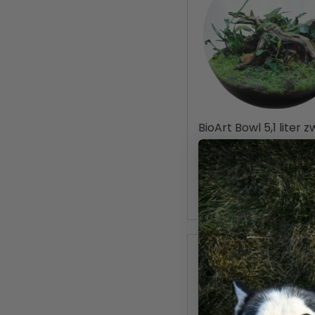
BioArt Bowl 5,1 liter 
22,5x22cm
59.99
Toevoegen aan wink