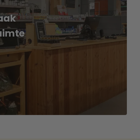
aak
uimte