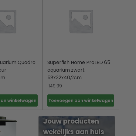
quarium Quadro
Superfish Home ProLED 65
our
aquarium zwart
cm
58x32x40,2cm
149.99
aan winkelwagen
Toevoegen aan winkelwagen
Jouw producten
wekelijks aan huis