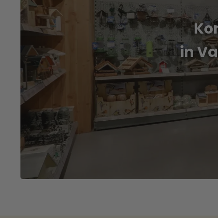
Ko
in V