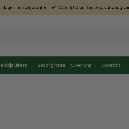
4 dagen omruilgarantie
Voor 16.00 uur besteld, vandaag v
enbijsluiters
Bezorgroute
Over ons
Contact