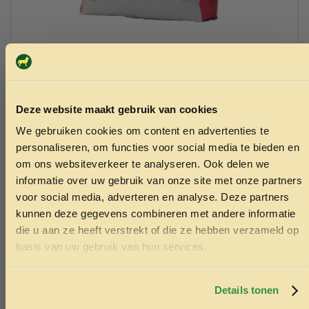
Garvo schapenbrok basis (5mm) 20kg 5073
13.90
Toevoegen aan winkelwagen
Deze website maakt gebruik van cookies
We gebruiken cookies om content en advertenties te
ONTVANG 5% KORTING OP
personaliseren, om functies voor social media te bieden en
JE EERSTE BESTELLING!
om ons websiteverkeer te analyseren. Ook delen we
informatie over uw gebruik van onze site met onze partners
voor social media, adverteren en analyse. Deze partners
kunnen deze gegevens combineren met andere informatie
die u aan ze heeft verstrekt of die ze hebben verzameld op
Ontvang korting
Kom naar onze
basis van uw gebruik van hun services.
Door je in te schrijven ga je akkoord met het ontvangen van
Dierenspeciaalzaak
marketing emails. De 5% geldt alleen voor bestellingen van
minimaal €50,-.
Details tonen