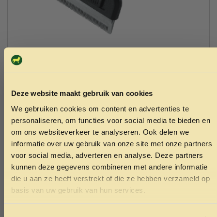
Ferplast trimmer small 13x7cm GRO 5960
18.99
Deze website maakt gebruik van cookies
Toevoegen aan winkelwagen
We gebruiken cookies om content en advertenties te
ONTVANG 5% KORTING OP
personaliseren, om functies voor social media te bieden en
JE EERSTE BESTELLING!
om ons websiteverkeer te analyseren. Ook delen we
informatie over uw gebruik van onze site met onze partners
voor social media, adverteren en analyse. Deze partners
kunnen deze gegevens combineren met andere informatie
die u aan ze heeft verstrekt of die ze hebben verzameld op
Ontvang korting
basis van uw gebruik van hun services.
Kom naar onze
Door je in te schrijven ga je akkoord met het ontvangen van
marketing emails. De 5% geldt alleen voor bestellingen van