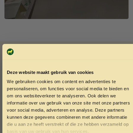
Advies nodig?
Vraag het Menno
Deze website maakt gebruik van cookies
In onze winkel in Varsseveld helpt Menno u graag met
deskundig advies over diervoeding en verzorging. Vindt u
We gebruiken cookies om content en advertenties te
ONTVANG 5% KORTING OP
niet wat u zoekt? Menno kan het vaak voor u bestellen.
personaliseren, om functies voor social media te bieden en
JE EERSTE BESTELLING!
Ook voor het knippen van nagels van konijnen of cavia’s
om ons websiteverkeer te analyseren. Ook delen we
bent u welkom.
informatie over uw gebruik van onze site met onze partners
voor social media, adverteren en analyse. Deze partners
kunnen deze gegevens combineren met andere informatie
Whatsapp
die u aan ze heeft verstrekt of die ze hebben verzameld op
Ontvang korting
basis van uw gebruik van hun services.