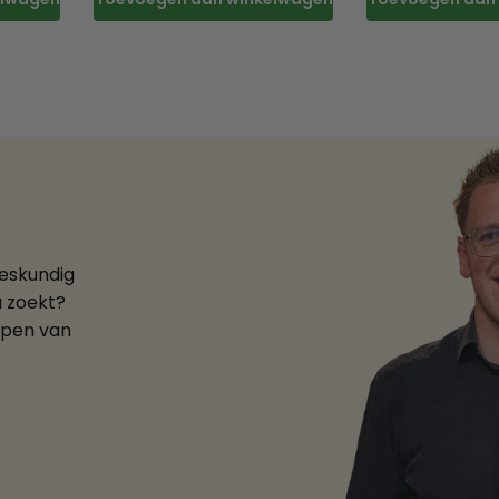
deskundig
u zoekt?
ppen van