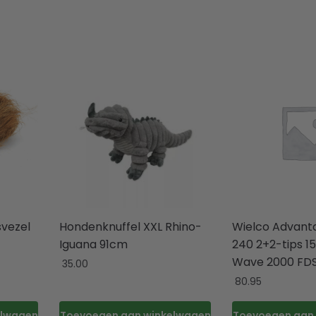
svezel
Hondenknuffel XXL Rhino-
Wielco Advant
Iguana 91cm
240 2+2-tips 15
Wave 2000 FD
35.00
80.95
elwagen
Toevoegen aan winkelwagen
Toevoegen aan