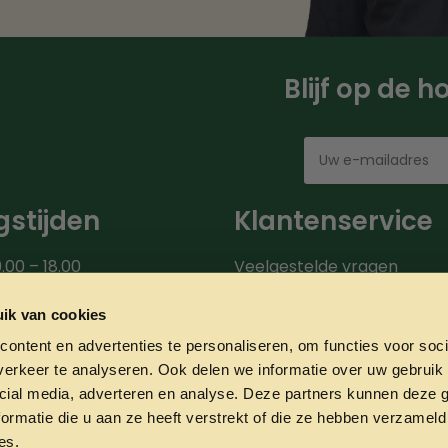
Blijf op de 
stijden
Klantenservice
.00 – 18.00
Veelgestelde vragen
00 – 18.00
Bezorgroute
.00 – 18.00
Verzendinformatie
ik van cookies
9.00 – 18.00
Over ons
ontent en advertenties te personaliseren, om functies voor soci
0 – 20.00
Onze partners
erkeer te analyseren. Ook delen we informatie over uw gebruik 
00 – 17.00
Contact
cial media, adverteren en analyse. Deze partners kunnen deze
ormatie die u aan ze heeft verstrekt of die ze hebben verzameld
es.