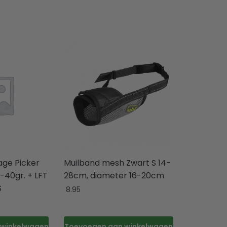
age Picker
Muilband mesh Zwart S 14-
-40gr. + LFT
28cm, diameter 16-20cm
S
8.95
 winkelwagen
Toevoegen aan winkelwagen