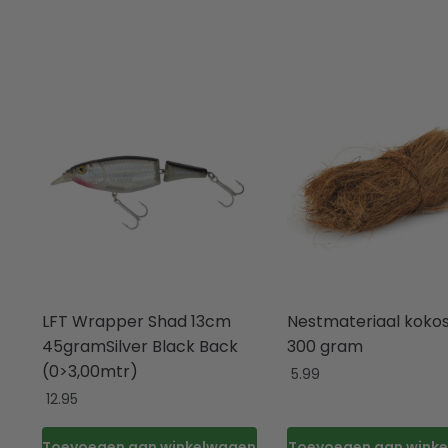
LFT Wrapper Shad 13cm
Nestmateriaal koko
45gramSilver Black Back
300 gram
(0>3,00mtr)
5.99
12.95
Toevoegen aan winkelwagen
Toevoegen aan wink