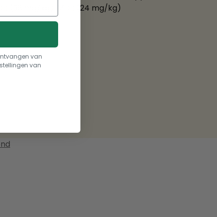
 FOS (96 mg/kg), MOS (24 mg/kg)
t ontvangen van
stellingen van
ond