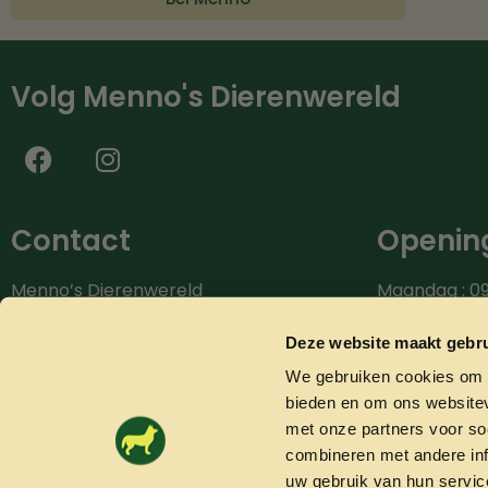
Volg Menno's Dierenwereld
Contact
Opening
Menno’s Dierenwereld
Maandag : 09
Burg.van der Zandestraat 9
Dinsdag : 09.
7051 CS Varsseveld
Woensdag: 09
Deze website maakt gebru
Donderdag: 0
We gebruiken cookies om c
Bel ons: 0315-842604
Vrijdag: 09.0
bieden en om ons websitev
info@mennosdierenwereld.nl
Zaterdag: 09.
met onze partners voor so
combineren met andere inf
uw gebruik van hun servic