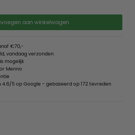
voegen aan winkelwagen
anaf €70,-
eld, vandaag verzonden
is mogelijk
oor Menno
ntie
 4.6/5 op Google – gebaseerd op 172 tevreden