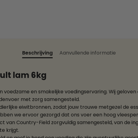
Beschrijving
Aanvullende informatie
ult lam 6kg
n voedzame en smakelijke voedingservaring. Wij geloven 
ndenvoer met zorg samengesteld.
erlijke eiwitbronnen, zodat jouw trouwe metgezel de esse
hebben we ervoor gezorgd dat ons voer een hoog vleespe
t van Country-Field zorgvuldig samengesteld, van de in
 krijgt.
d en geef je hond een voeding die zijn avontuurlijke ge