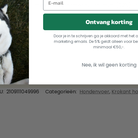
 3-supplement, mineralen, groentebouillon, munt (0,2%),
Ontvang korting
Door je in te schrijven ga je akkoord met he
marketing emails. De 5% geldt alleen voor be
minimaal €50,-.
Nee, ik wil geen korting
U:
2109111049996
Categorieën:
Hondenvoer
,
Krokant h