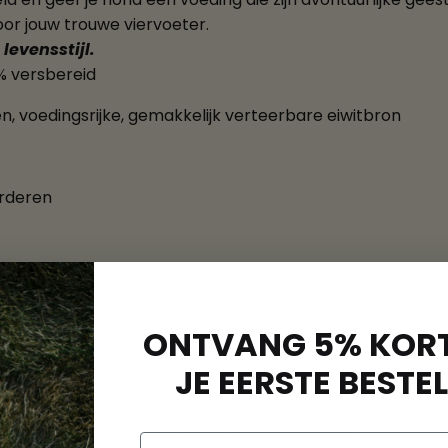
oor jouw trouwe viervoeter.
levensstijl.
% versbereid
, voedingsrijke, gemakkelijk verteerbare eiwitbron
rderen
pen de groei van gezonde darmbacteriën te bevorderen en
ONTVANG 5% KORT
JE EERSTE BESTEL
, gedroogd lamsvlees 18%, lamsvleesbouillon 2%), zoete 