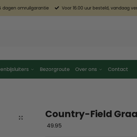
4 dagen omruilgarantie
Voor 16.00 uur besteld, vandaag v
enbijsluiters
Bezorgroute
Over ons
Contact
Country-Field Graa
49.95