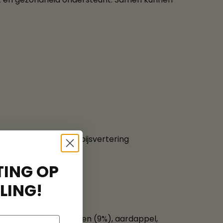
 te helpen bij de spijsvertering
ING OP
LING!
aardappel (23%), erwten (9%), aardappel,