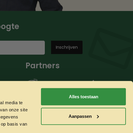
hoogte
Partners
Alles toestaan
al media te
van onze site
Aanpassen
 gegevens
 op basis van