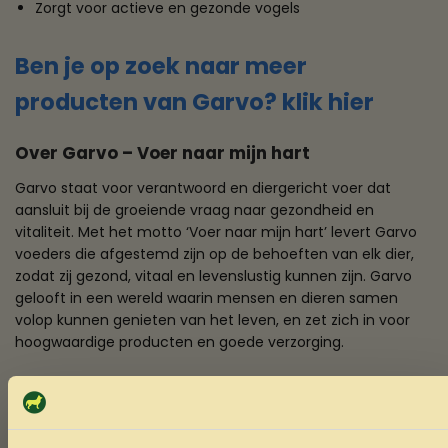
Zorgt voor actieve en gezonde vogels
Ben je op zoek naar meer
producten van Garvo? klik hier
Over Garvo – Voer naar mijn hart
Garvo staat voor verantwoord en diergericht voer dat
aansluit bij de groeiende vraag naar gezondheid en
vitaliteit. Met het motto ‘Voer naar mijn hart’ levert Garvo
voeders die afgestemd zijn op de behoeften van elk dier,
zodat zij gezond, vitaal en levenslustig kunnen zijn. Garvo
gelooft in een wereld waarin mensen en dieren samen
volop kunnen genieten van het leven, en zet zich in voor
hoogwaardige producten en goede verzorging.
Met een sterke missie en visie ontwikkelt Garvo voeders en
diensten die bijdragen aan het welzijn van dieren,
ondersteund door samenwerking, kennisdeling en