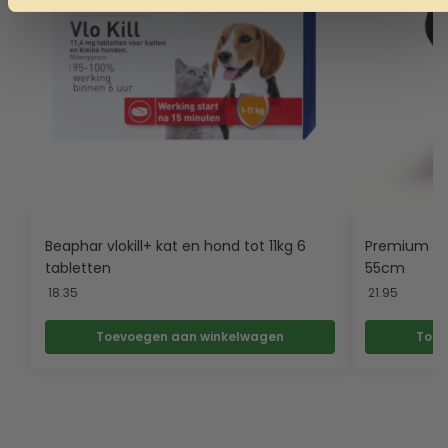
Beaphar vlokill+ kat en hond tot 11kg 6
Premium par
tabletten
55cm
18.35
21.95
Toevoegen aan winkelwagen
Toev