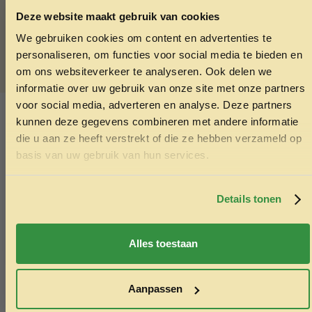
klantgerichtheid. Zo zorgt Garvo ervoor dat zowel dier als
eigenaar het beste uit het leven halen.
Deze website maakt gebruik van cookies
We gebruiken cookies om content en advertenties te
Wil je echt alles weten,
klik hier en ga direct door naar de
ONTVANG 5% KORTING OP
personaliseren, om functies voor social media te bieden en
website van Garvo
JE EERSTE BESTELLING!
om ons websiteverkeer te analyseren. Ook delen we
informatie over uw gebruik van onze site met onze partners
SKU:
8717154500875
voor social media, adverteren en analyse. Deze partners
Categorieën:
Vogelvoer
,
Zaden vogel
kunnen deze gegevens combineren met andere informatie
die u aan ze heeft verstrekt of die ze hebben verzameld op
Ontvang korting
Ook interessant
basis van uw gebruik van hun services.
Door je in te schrijven ga je akkoord met het ontvangen van
Echt de moeite waard!
marketing emails. De 5% geldt alleen voor bestellingen van
minimaal €50,-.
Details tonen
Nee, ik wil geen korting
Alles toestaan
Aanpassen