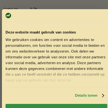
Calcium
0,7%
Fosfor
0,34%
Deze website maakt gebruik van cookies
Natrium
0,18%
We gebruiken cookies om content en advertenties te
ONTVANG 5% KORTING OP
personaliseren, om functies voor social media te bieden en
Alfa-
0,27%
JE EERSTE BESTELLING!
om ons websiteverkeer te analyseren. Ook delen we
linoleenzuur
informatie over uw gebruik van onze site met onze partners
voor social media, adverteren en analyse. Deze partners
kunnen deze gegevens combineren met andere informatie
die u aan ze heeft verstrekt of die ze hebben verzameld op
Ontvang korting
basis van uw gebruik van hun services.
SKU:
5400515004053
Categorieën:
Droogvoer konijnen en knaagdieren
,
Door je in te schrijven ga je akkoord met het ontvangen van
marketing emails. De 5% geldt alleen voor bestellingen van
Knaagdierenvoer
minimaal €50,-.
Details tonen
Nee, ik wil geen korting
Ook interessant