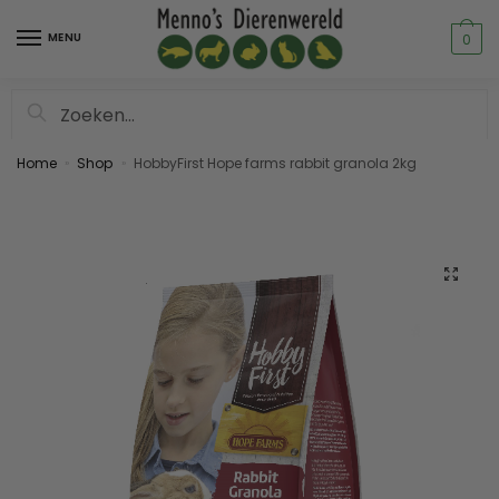
MENU
0
Zoeken
Home
Shop
HobbyFirst Hope farms rabbit granola 2kg
»
»