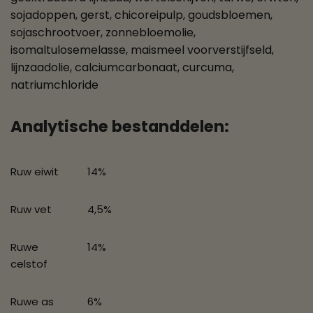
sojadoppen, gerst, chicoreipulp, goudsbloemen,
sojaschrootvoer, zonnebloemolie,
isomaltulosemelasse, maismeel voorverstijfseld,
lijnzaadolie, calciumcarbonaat, curcuma,
natriumchloride
Analytische bestanddelen:
Ruw eiwit
14%
Ruw vet
4,5%
Ruwe
14%
celstof
Ruwe as
6%