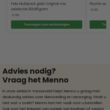
Felix Multipack gelei Original mix
Pluche zee
selelectie 80x85gram
14.95
31.99
Toevoegen aan winkelwagen
Toev
Advies nodig?
Vraag het Menno
In onze winkel in Varsseveld helpt Menno u graag met
deskundig advies over diervoeding en verzorging. Vindt u
niet wat u zoekt? Menno kan het vaak voor u bestellen.
Ook voor het knippen van nagels van konijnen of cavia’s